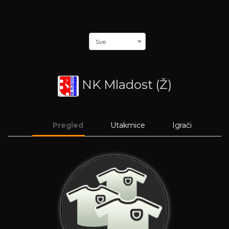
Sve
NK Mladost (Ž)
Pregled
Utakmice
Igrači