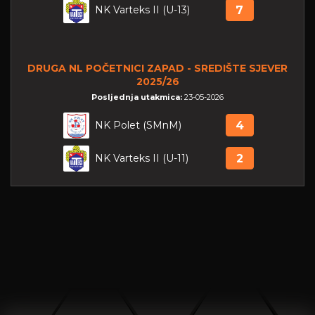
NK Varteks II (U-13)
7
DRUGA NL POČETNICI ZAPAD - SREDIŠTE SJEVER
2025/26
Posljednja utakmica:
23-05-2026
NK Polet (SMnM)
4
NK Varteks II (U-11)
2