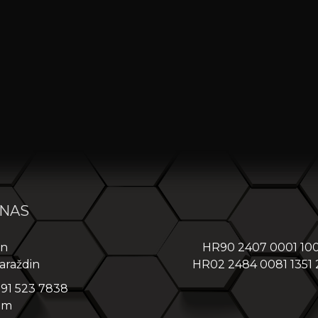
 NAS
in
HR90 2407 0001 10
araždin
HR02 2484 0081 1351
 91 523 7838
om