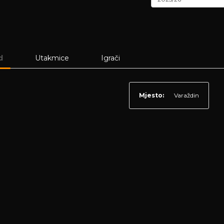
d
Utakmice
Igrači
Mjesto:
Varaždin