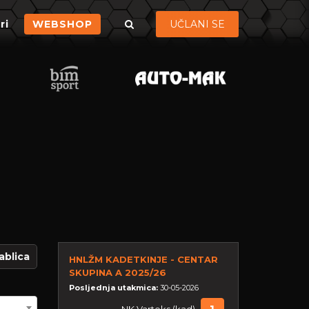
ri
WEBSHOP
UČLANI SE
ablica
HNLŽM KADETKINJE - CENTAR
SKUPINA A 2025/26
Posljednja utakmica:
30-05-2026