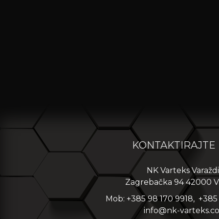
KONTAKTIRAJTE
NK Varteks Varažd
Zagrebačka 94 42000 V
Mob: +385 98 170 9918, +385
info@nk-varteks.c