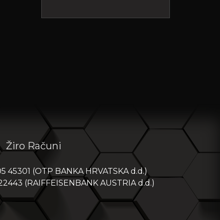
PRVA NL PIONIRI - SREDIŠTE
SJEVER 2025/26
Posljednja utakmica:
06-06-2026
NK Koprivnica
1
NK Varteks (U-15)
1
Žiro Računi
PRVA NL MLAĐI PIONIRI -
SREDIŠTE SJEVER 2025/26
05 45301 (OTP BANKA HRVATSKA d.d.)
Posljednja utakmica:
06-06-2026
 22443 (RAIFFEISENBANK AUSTRIA d.d.)
NK Koprivnica
0