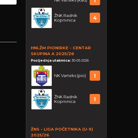
NK Varteks (kad)
1
ŽNK Radnik
4
Koprivnica
HNLŽM PIONIRKE - CENTAR
SKUPINA A 2025/26
Posljednja utakmica:
30-05-2026
NK Varteks (pio)
1
ŽNK Radnik
1
Koprivnica
ŽNS - LIGA POČETNIKA (U-9)
2025/26