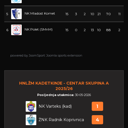
NK Mladost Komet
5
15
3
2
10
21
70
11
NK Polet (SMnM)
6
15
0
2
13
10
88
2
powered by
JoomSport: Joomla sports extension
HNLŽM KADETKINJE - CENTAR SKUPINA A
2025/26
Posljednja utakmica:
30-05-2026
NK Varteks (kad)
1
ŽNK Radnik Koprivnica
4