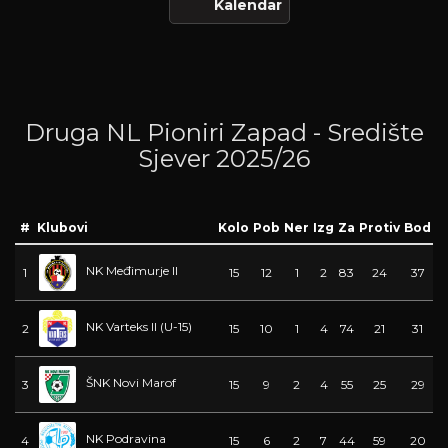
Kalendar
Druga NL Pioniri Zapad - Središte
Sjever 2025/26
#
Klubovi
Kolo
Pob
Ner
Izg
Za
Protiv
Bod
NK Međimurje II
1
15
12
1
2
83
24
37
NK Varteks II (U-15)
2
15
10
1
4
74
21
31
ŠNK Novi Marof
3
15
9
2
4
55
25
29
NK Podravina
4
15
6
2
7
44
59
20