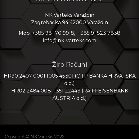
NK Varteks Varaždin
Zagrebačka 94 42000 Varaždin
Mob: +385 98 170 9918, +385 91 523 7838
info@nk-varteks.com
Žiro Računi
HR90 2407 0001 1005 45301 (OTP BANKA HRVATSKA
d.d.)
HR02 2484 0081 1351 22443 (RAIFFEISENBANK
AUSTRIA d.d.)
Copyright © NK Varteks 2026