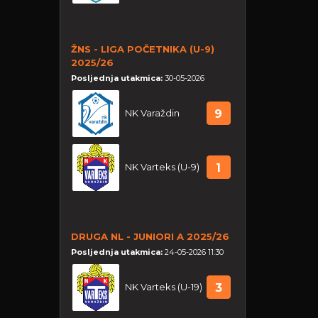
ŽNS - LIGA POČETNIKA (U-9)
2025/26
Posljednja utakmica:
30-05-2026
NK Varaždin
9
NK Varteks (U-9)
1
DRUGA NL - JUNIORI A 2025/26
Posljednja utakmica:
24-05-2026 11:30
NK Varteks (U-19)
3