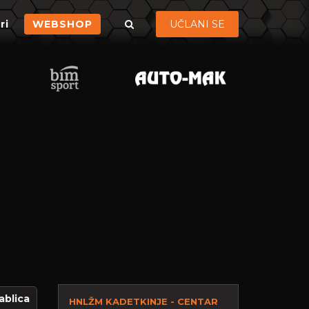
ri
WEBSHOP
UČLANI SE
ablica
HNLŽM KADETKINJE - CENTAR