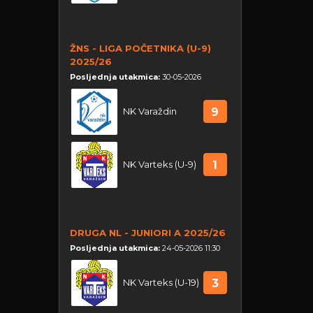
ŽNS - LIGA POČETNIKA (U-9)
2025/26
Posljednja utakmica:
30-05-2026
NK Varaždin
9
NK Varteks (U-9)
1
DRUGA NL - JUNIORI A 2025/26
Posljednja utakmica:
24-05-2026 11:30
NK Varteks (U-19)
3