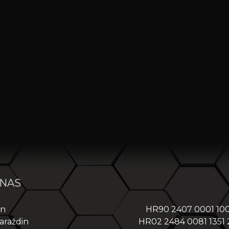
 NAS
in
HR90 2407 0001 10
araždin
HR02 2484 0081 1351