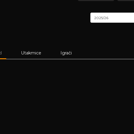
2025/26
d
Utakmice
Igrači