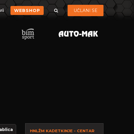
ri
WEBSHOP
UČLANI SE
ablica
HNLŽM KADETKINJE - CENTAR