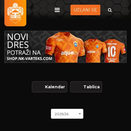
UČLANI SE
Kalendar
Tablica
2025/26