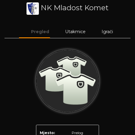
NK Mladost Komet
Pregled
Utakmice
Igrači
Mjesto:
Prelog