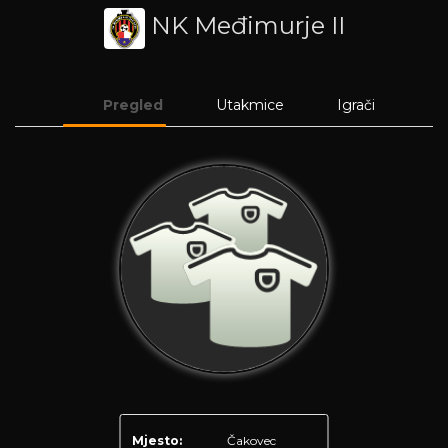
NK Međimurje II
Pregled
Utakmice
Igrači
Mjesto:
Čakovec