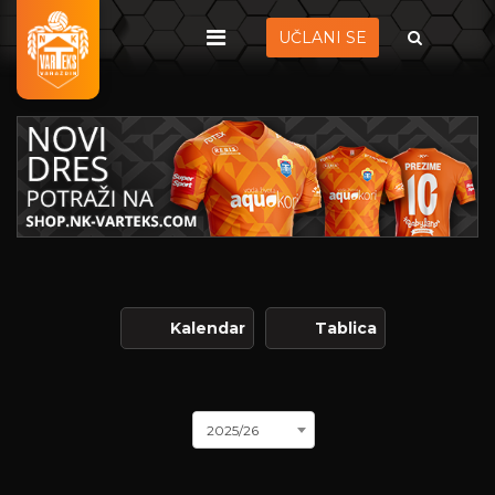
UČLANI SE
Kalendar
Tablica
2025/26