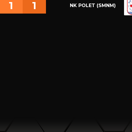
1
1
NK POLET (SMNM)