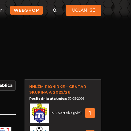
ri
WEBSHOP
UČLANI SE
ablica
HNLŽM PIONIRKE - CENTAR
SKUPINA A 2025/26
Posljednja utakmica:
30-05-2026
NK Varteks (pio)
1