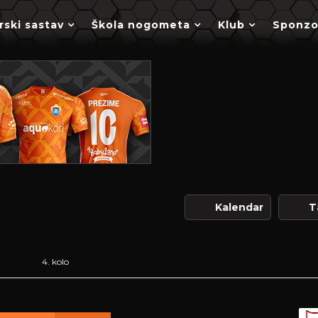
rski sastav
Škola nogometa
Klub
Sponzo
Kalendar
T
4. kolo