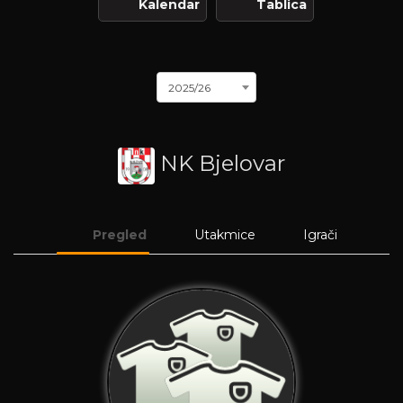
Kalendar
Tablica
2025/26
NK Bjelovar
Pregled
Utakmice
Igrači