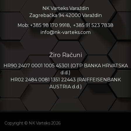
NK Varteks Varaždin
Zagrebačka 94 42000 Varaždin
Mob: +385 98 170 9918, +385 91 523 7838
info@nk-varteks.com
Žiro Računi
HR90 2407 0001 1005 45301 (OTP BANKA HRVATSKA
d.d.)
HR02 2484 0081 1351 22443 (RAIFFEISENBANK
AUSTRIA d.d.)
Copyright © NK Varteks 2026