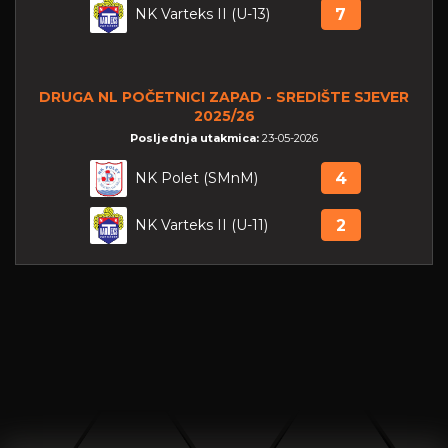
NK Varteks II (U-13)
7
DRUGA NL POČETNICI ZAPAD - SREDIŠTE SJEVER
2025/26
Posljednja utakmica:
23-05-2026
NK Polet (SMnM)
4
NK Varteks II (U-11)
2