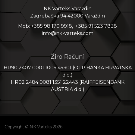
NK Varteks Varaždin
Zagrebačka 94 42000 Varaždin
Mob: +385 98 170 9918, +385 91 523 7838
info@nk-varteks.com
Žiro Računi
HR90 2407 0001 1005 45301 (OTP BANKA HRVATSKA
d.d.)
HR02 2484 0081 1351 22443 (RAIFFEISENBANK
AUSTRIA d.d.)
Copyright © NK Varteks 2026