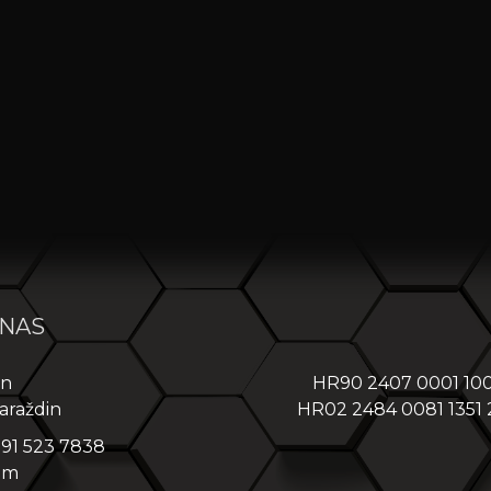
 NAS
in
HR90 2407 0001 10
araždin
HR02 2484 0081 1351
 91 523 7838
om