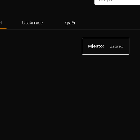
l
d
Utakmice
Igrači
Mjesto:
Zagreb