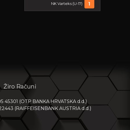
NK Varteks (U-17)
1
NK Graničar (Đ)
1
PRVA NL PIONIRI - SREDIŠTE
SJEVER 2025/26
Posljednja utakmica:
06-06-2026
NK Koprivnica
1
Žiro Računi
NK Varteks (U-15)
1
05 45301 (OTP BANKA HRVATSKA d.d.)
 22443 (RAIFFEISENBANK AUSTRIA d.d.)
PRVA NL MLAĐI PIONIRI -
SREDIŠTE SJEVER 2025/26
Posljednja utakmica:
06-06-2026