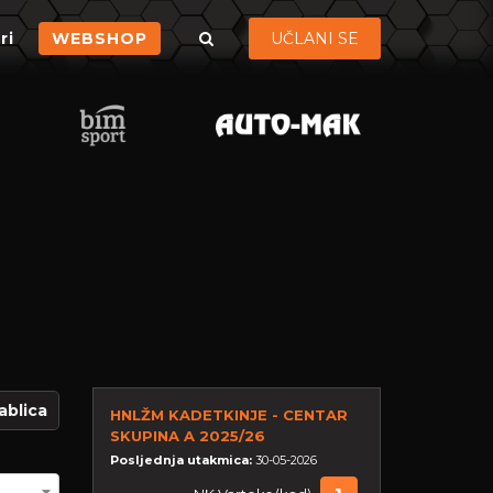
ri
WEBSHOP
UČLANI SE
ablica
HNLŽM KADETKINJE - CENTAR
SKUPINA A 2025/26
Posljednja utakmica:
30-05-2026