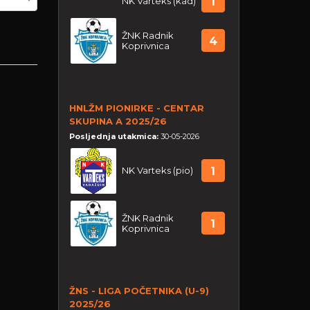
NK Varteks (kad)
1
ŽNK Radnik
4
Koprivnica
HNLŽM PIONIRKE - CENTAR
SKUPINA A 2025/26
Posljednja utakmica:
30-05-2026
NK Varteks (pio)
1
ŽNK Radnik
1
Koprivnica
ŽNS - LIGA POČETNIKA (U-9)
2025/26