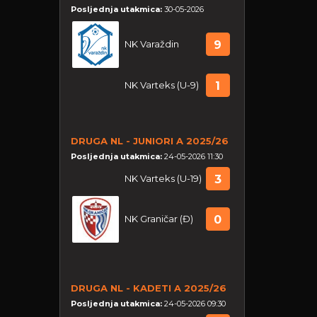
Posljednja utakmica:
30-05-2026
NK Varaždin
9
NK Varteks (U-9)
1
DRUGA NL - JUNIORI A 2025/26
Posljednja utakmica:
24-05-2026 11:30
NK Varteks (U-19)
3
NK Graničar (Đ)
0
DRUGA NL - KADETI A 2025/26
Posljednja utakmica:
24-05-2026 09:30