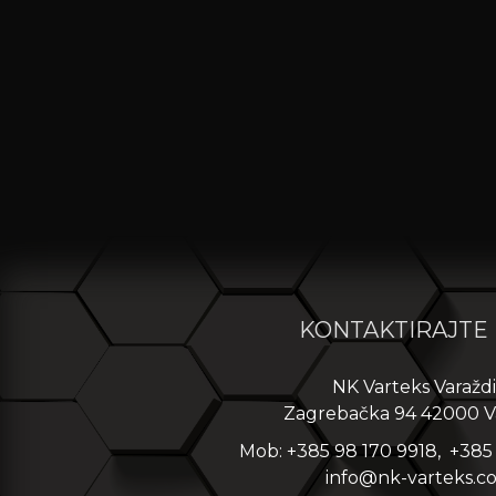
KONTAKTIRAJTE
NK Varteks Varažd
Zagrebačka 94 42000 V
Mob: +385 98 170 9918, +385
info@nk-varteks.c