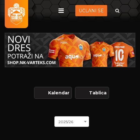
UČLANI SE
Kalendar
Tablica
2025/26