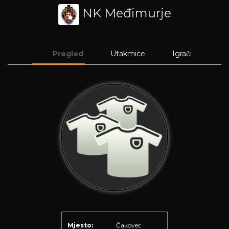
NK Međimurje
Pregled
Utakmice
Igrači
Mjesto:
Čakovec