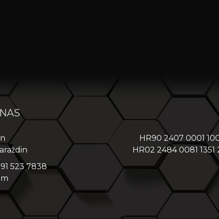
 NAS
in
HR90 2407 0001 10
araždin
HR02 2484 0081 1351
 91 523 7838
om