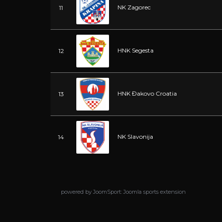
NK Zagorec
11
HNK Segesta
12
HNK Đakovo Croatia
13
NK Slavonija
14
powered by
JoomSport: Joomla sports extension