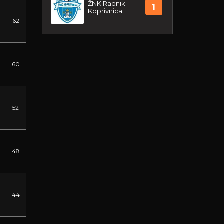
ŽNK Radnik
1
Koprivnica
62
60
52
48
44