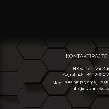
KONTAKTIRAJTE
NK Varteks Varažd
Zagrebačka 94 42000 V
Mob: +385 98 170 9918, +385
info@nk-varteks.c