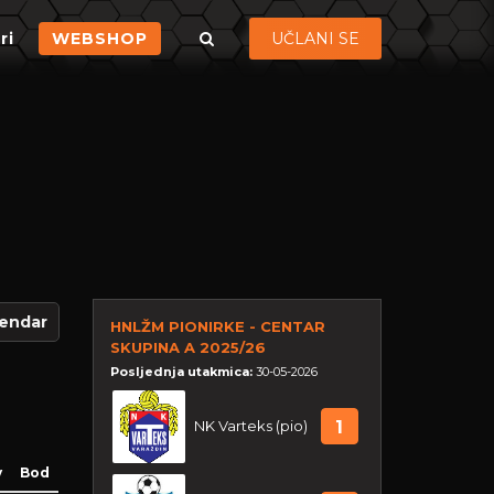
ri
WEBSHOP
UČLANI SE
endar
HNLŽM PIONIRKE - CENTAR
SKUPINA A 2025/26
Posljednja utakmica:
30-05-2026
NK Varteks (pio)
1
v
Bod