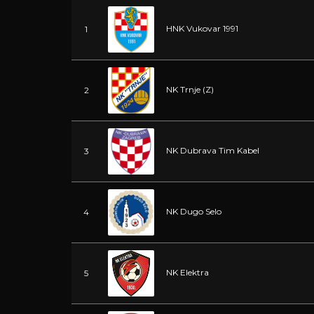
HNK Vukovar 1991
1
NK Trnje (Z)
2
NK Dubrava Tim Kabel
3
NK Dugo Selo
4
NK Elektra
5