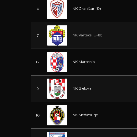
NK Graničar (Đ)
6
NK Varteks (U-19)
7
NK Marsonia
8
NK Bjelovar
9
NK Međimurje
10