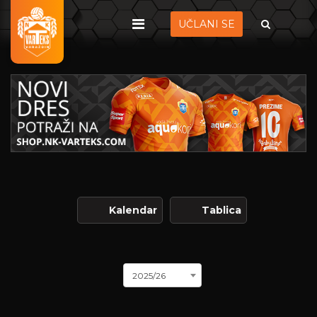
UČLANI SE
Kalendar
Tablica
2025/26