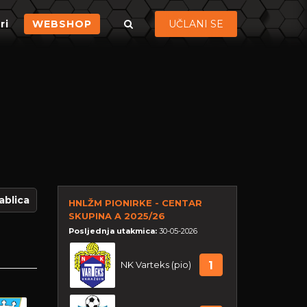
ri
WEBSHOP
UČLANI SE
ablica
HNLŽM PIONIRKE - CENTAR
SKUPINA A 2025/26
Posljednja utakmica:
30-05-2026
NK Varteks (pio)
1