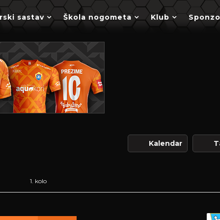
rski sastav
Škola nogometa
Klub
Sponzo
Kalendar
T
1. kolo