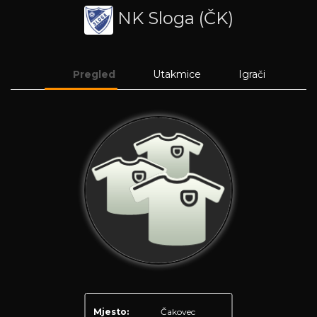
NK Sloga (ČK)
Pregled
Utakmice
Igrači
Mjesto:
Čakovec