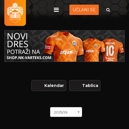
UČLANI SE
Kalendar
Tablica
2025/26