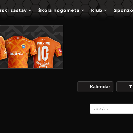
rski sastav
Škola nogometa
Klub
Sponzo
Kalendar
T
2025/26