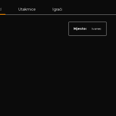
d
Utakmice
Igrači
Mjesto:
Ivanec