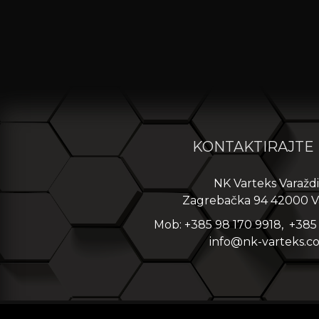
KONTAKTIRAJTE
NK Varteks Varažd
Zagrebačka 94 42000 V
Mob: +385 98 170 9918, +385
info@nk-varteks.c