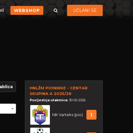
ri
WEBSHOP
UČLANI SE
ablica
HNLŽM PIONIRKE - CENTAR
SKUPINA A 2025/26
Posljednja utakmica:
30-05-2026
NK Varteks (pio)
1