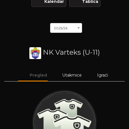
Kalendar
Tablica
2025/26
NK Varteks (U-11)
Pregled
Utakmice
Igrači