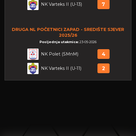
NK Varteks II (U-13)
7
DRUGA NL POČETNICI ZAPAD - SREDIŠTE SJEVER
2025/26
Posljednja utakmica:
23-05-2026
NK Polet (SMnM)
4
NK Varteks II (U-11)
2