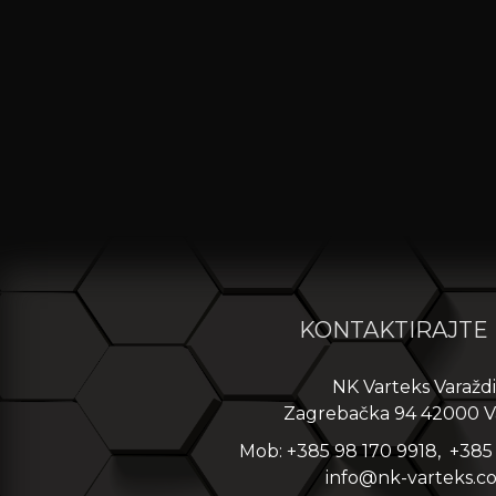
KONTAKTIRAJTE
NK Varteks Varažd
Zagrebačka 94 42000 V
Mob: +385 98 170 9918, +385
info@nk-varteks.c