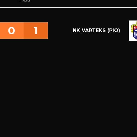
11. kolo
0
1
NK VARTEKS (PIO)