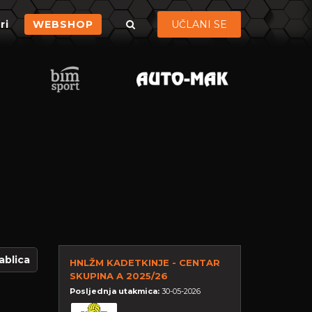
ri
WEBSHOP
UČLANI SE
ablica
HNLŽM KADETKINJE - CENTAR
SKUPINA A 2025/26
Posljednja utakmica:
30-05-2026