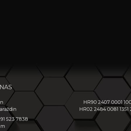
 NAS
in
HR90 2407 0001 10
araždin
HR02 2484 0081 1351
 91 523 7838
om