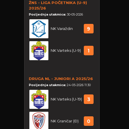
ŽNS - LIGA POČETNIKA (U-9)
2025/26
Posljednja utakmica:
30-05-2026
NK Varaždin
9
NK Varteks (U-9)
1
DRUGA NL - JUNIORI A 2025/26
Posljednja utakmica:
24-05-2026 11:30
NK Varteks (U-19)
3
NK Graničar (Đ)
0