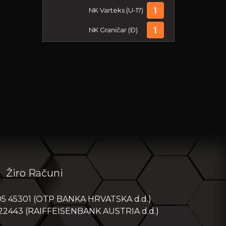
NK Varteks (U-17)
1
NK Graničar (Đ)
1
PRVA NL PIONIRI - SREDIŠTE
SJEVER 2025/26
Posljednja utakmica:
06-06-2026
NK Koprivnica
1
NK Varteks (U-15)
1
Žiro Računi
05 45301 (OTP BANKA HRVATSKA d.d.)
PRVA NL MLAĐI PIONIRI -
 22443 (RAIFFEISENBANK AUSTRIA d.d.)
SREDIŠTE SJEVER 2025/26
Posljednja utakmica:
06-06-2026