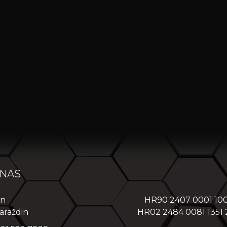
 NAS
in
HR90 2407 0001 10
araždin
HR02 2484 0081 1351