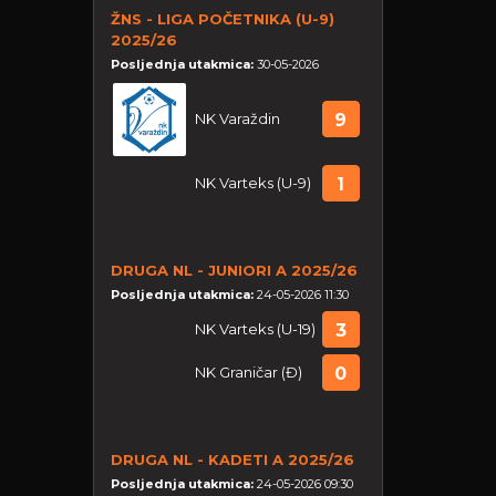
ŽNS - LIGA POČETNIKA (U-9)
2025/26
Posljednja utakmica:
30-05-2026
NK Varaždin
9
NK Varteks (U-9)
1
DRUGA NL - JUNIORI A 2025/26
Posljednja utakmica:
24-05-2026 11:30
NK Varteks (U-19)
3
NK Graničar (Đ)
0
DRUGA NL - KADETI A 2025/26
Posljednja utakmica:
24-05-2026 09:30