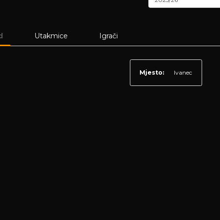
d
Utakmice
Igrači
Mjesto:
Ivanec