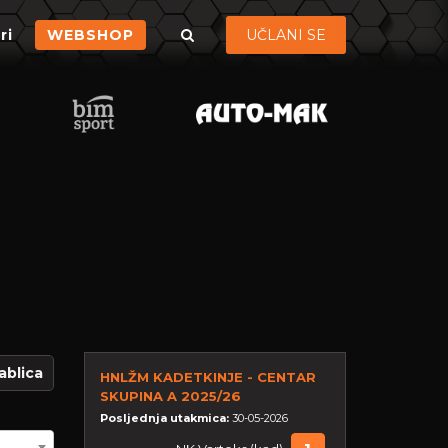
ri
WEBSHOP
UČLANI SE
ablica
HNLŽM KADETKINJE - CENTAR
SKUPINA A 2025/26
Posljednja utakmica:
30-05-2026