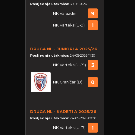
Posljednja utakmica:
30-05-2026
NK Varaždin
9
NK Varteks (U-9)
1
DRUGA NL - JUNIORI A 2025/26
Posljednja utakmica:
24-05-2026 11:30
NK Varteks (U-19)
3
NK Graničar (Đ)
0
DRUGA NL - KADETI A 2025/26
Posljednja utakmica:
24-05-2026 09:30
NK Varteks (U-17)
1