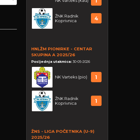
NK Varteks (kad)
1
ŽNK Radnik
4
Koprivnica
HNLŽM PIONIRKE - CENTAR
SKUPINA A 2025/26
Posljednja utakmica:
30-05-2026
NK Varteks (pio)
1
ŽNK Radnik
1
Koprivnica
ŽNS - LIGA POČETNIKA (U-9)
2025/26