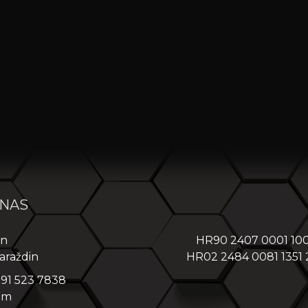
 NAS
in
HR90 2407 0001 10
araždin
HR02 2484 0081 1351
 91 523 7838
om