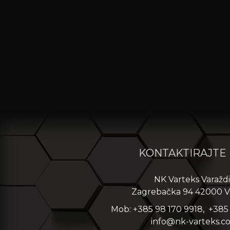
KONTAKTIRAJTE
NK Varteks Varažd
Zagrebačka 94 42000 V
Mob: +385 98 170 9918, +385
info@nk-varteks.c