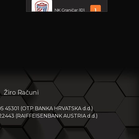
NK Graničar (Đ)
1
PRVA NL PIONIRI - SREDIŠTE
SJEVER 2025/26
Posljednja utakmica:
06-06-2026
NK Koprivnica
1
NK Varteks (U-15)
1
Žiro Računi
PRVA NL MLAĐI PIONIRI -
SREDIŠTE SJEVER 2025/26
05 45301 (OTP BANKA HRVATSKA d.d.)
Posljednja utakmica:
06-06-2026
 22443 (RAIFFEISENBANK AUSTRIA d.d.)
NK Koprivnica
0
NK Varteks (U-13)
1