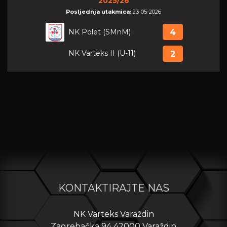
2025/26
Posljednja utakmica:
23-05-2026
NK Polet (SMnM)
4
NK Varteks II (U-11)
2
KONTAKTIRAJTE NAS
NK Varteks Varaždin
Zagrebačka 94 42000 Varaždin