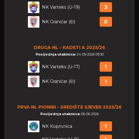
NK Varteks (U-19)
3
NK Graničar (Đ)
0
DRUGA NL - KADETI A 2025/26
Posljednja utakmica:
24-05-2026 09:30
NK Varteks (U-17)
1
NK Graničar (Đ)
1
PRVA NL PIONIRI - SREDIŠTE SJEVER 2025/26
Posljednja utakmica:
06-06-2026
NK Koprivnica
1