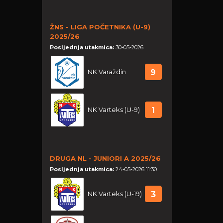
ŽNS - LIGA POČETNIKA (U-9)
2025/26
Posljednja utakmica:
30-05-2026
NK Varaždin
9
NK Varteks (U-9)
1
DRUGA NL - JUNIORI A 2025/26
Posljednja utakmica:
24-05-2026 11:30
NK Varteks (U-19)
3