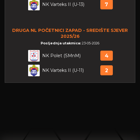
NK Varteks II (U-13)
7
DRUGA NL POČETNICI ZAPAD - SREDIŠTE SJEVER
2025/26
Posljednja utakmica:
23-05-2026
NK Polet (SMnM)
4
NK Varteks II (U-11)
2