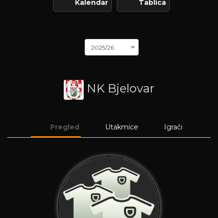
Kalendar
Tablica
2025/26
NK Bjelovar
Pregled
Utakmice
Igrači