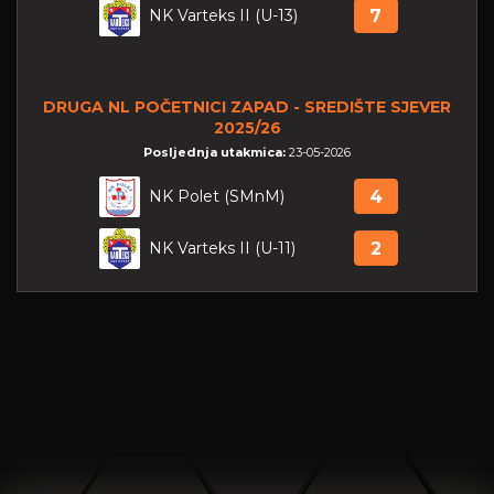
NK Varteks II (U-13)
7
DRUGA NL POČETNICI ZAPAD - SREDIŠTE SJEVER
2025/26
Posljednja utakmica:
23-05-2026
NK Polet (SMnM)
4
NK Varteks II (U-11)
2