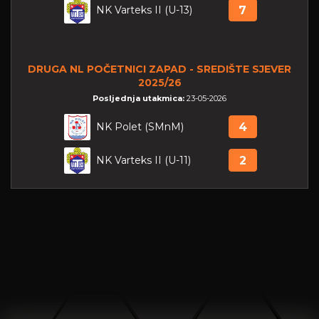
NK Varteks II (U-13)
7
DRUGA NL POČETNICI ZAPAD - SREDIŠTE SJEVER
2025/26
Posljednja utakmica:
23-05-2026
NK Polet (SMnM)
4
NK Varteks II (U-11)
2