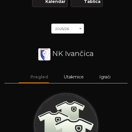
Kalendar
Tablica
2025/26
NK Ivančica
Pregled
Utakmice
Igrači