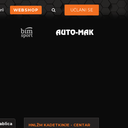
ri
WEBSHOP
UČLANI SE
ablica
HNLŽM KADETKINJE - CENTAR