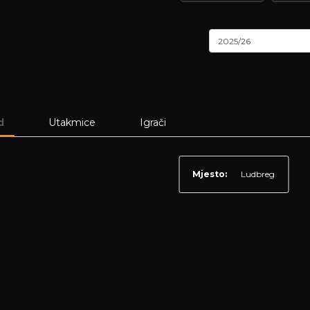
2025/26
d
Utakmice
Igrači
Mjesto:
Ludbreg