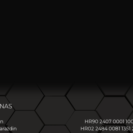
 NAS
in
HR90 2407 0001 10
araždin
HR02 2484 0081 1351