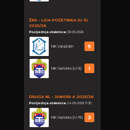
ŽNS - LIGA POČETNIKA (U-9)
2025/26
Posljednja utakmica:
30-05-2026
NK Varaždin
9
NK Varteks (U-9)
1
DRUGA NL - JUNIORI A 2025/26
Posljednja utakmica:
24-05-2026 11:30
NK Varteks (U-19)
3