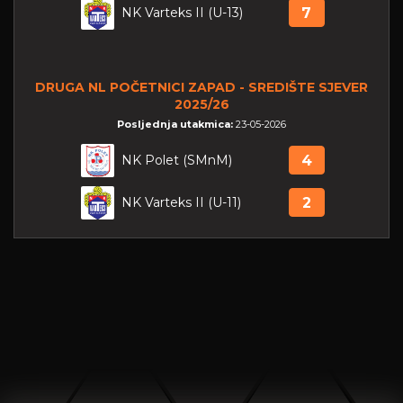
NK Varteks II (U-13)
7
DRUGA NL POČETNICI ZAPAD - SREDIŠTE SJEVER
2025/26
Posljednja utakmica:
23-05-2026
NK Polet (SMnM)
4
NK Varteks II (U-11)
2