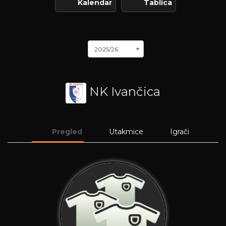
Kalendar
Tablica
2025/26
NK Ivančica
Pregled
Utakmice
Igrači