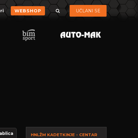
ri
WEBSHOP
UČLANI SE
ablica
HNLŽM KADETKINJE - CENTAR