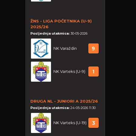
ŽNS - LIGA POČETNIKA (U-9)
2025/26
Posljednja utakmica:
30-05-2026
NK Varaždin
9
NK Varteks (U-9)
1
DRUGA NL - JUNIORI A 2025/26
Posljednja utakmica:
24-05-2026 11:30
NK Varteks (U-19)
3