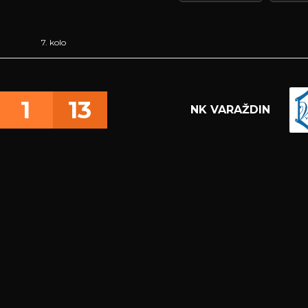
7. kolo
1
13
NK VARAŽDIN