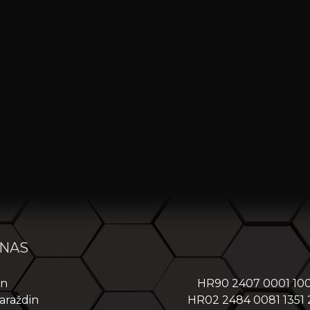
 NAS
in
HR90 2407 0001 10
araždin
HR02 2484 0081 1351