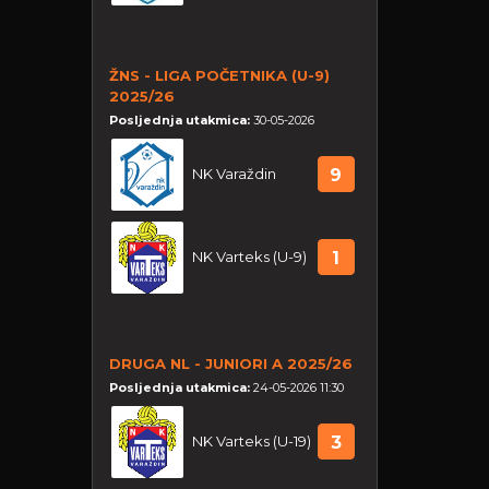
ŽNS - LIGA POČETNIKA (U-9)
2025/26
Posljednja utakmica:
30-05-2026
NK Varaždin
9
NK Varteks (U-9)
1
DRUGA NL - JUNIORI A 2025/26
Posljednja utakmica:
24-05-2026 11:30
NK Varteks (U-19)
3