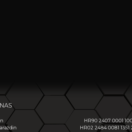
 NAS
in
HR90 2407 0001 10
araždin
HR02 2484 0081 1351