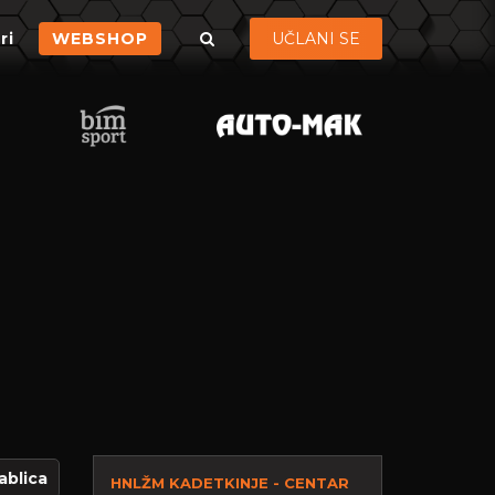
ri
WEBSHOP
UČLANI SE
ablica
HNLŽM KADETKINJE - CENTAR