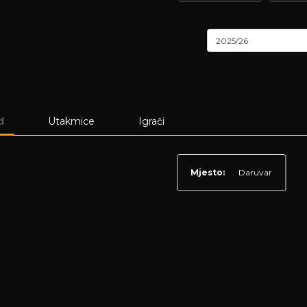
2025/26
d
Utakmice
Igrači
Mjesto:
Daruvar