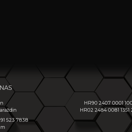
 NAS
in
HR90 2407 0001 10
araždin
HR02 2484 0081 1351
 91 523 7838
om