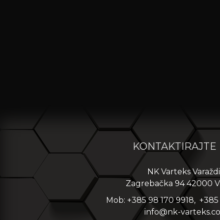
KONTAKTIRAJTE
NK Varteks Varažd
Zagrebačka 94 42000 V
Mob: +385 98 170 9918, +385
info@nk-varteks.c