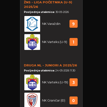
ŽNS - LIGA POČETNIKA (U-9)
2025/26
Posljednja utakmica:
30-05-2026
NK Varaždin
9
NK Varteks (U-9)
1
DRUGA NL - JUNIORI A 2025/26
Posljednja utakmica:
24-05-2026 11:30
NK Varteks (U-19)
3
NK Graničar (Đ)
0