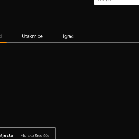
d
Utakmice
Igrači
Mjesto:
Mursko Središće