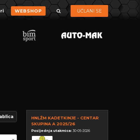
ri
WEBSHOP
UČLANI SE
ablica
HNLŽM KADETKINJE - CENTAR
SKUPINA A 2025/26
Posljednja utakmica:
30-05-2026