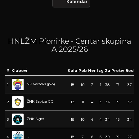
Kalendar
HNLŽM Pionirke - Centar skupina
A 2025/26
#
Klubovi
Kolo
Pob
Ner
Izg
Za
Protiv
Bod
NK Varteks (pio)
1
18
10
7
1
38
17
37
ŽNK Savica CC
2
18
11
4
3
36
19
37
ŽNK Siget
3
18
10
4
4
34
15
34
ŽNK Radnik Koprivnica
4
18
7
6
5
39
19
27