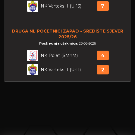
NK Varteks II (U-13)
7
DRUGA NL POČETNICI ZAPAD - SREDIŠTE SJEVER
2025/26
Posljednja utakmica:
23-05-2026
NK Polet (SMnM)
4
NK Varteks II (U-11)
2