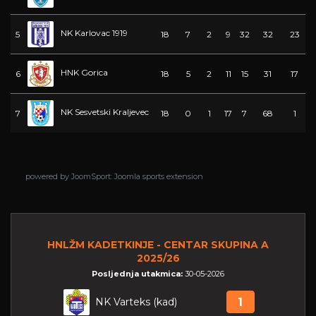
NK Karlovac 1919
5
18
7
2
9
32
32
23
HNK Gorica
6
18
5
2
11
15
31
17
NK Sesvetski Kraljevec
7
18
0
1
17
7
68
1
powered by
JoomSport: Joomla sports extension
HNLŽM KADETKINJE - CENTAR SKUPINA A
2025/26
Posljednja utakmica:
30-05-2026
NK Varteks (kad)
1