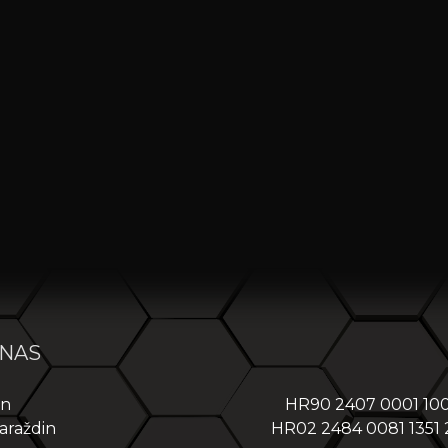
 NAS
in
HR90 2407 0001 10
araždin
HR02 2484 0081 1351