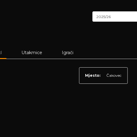
2025/26
d
Utakmice
Igrači
Mjesto:
Čakovec