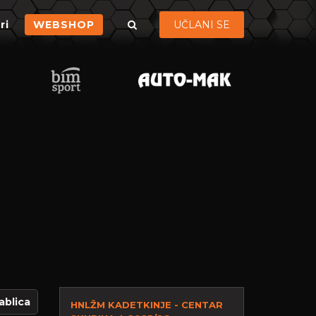
ri
WEBSHOP
UČLANI SE
ablica
HNLŽM KADETKINJE - CENTAR