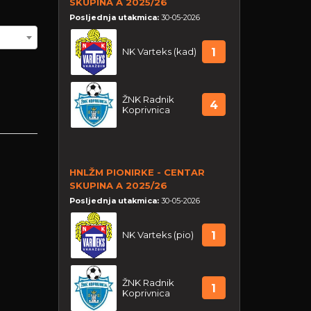
SKUPINA A 2025/26
Posljednja utakmica:
30-05-2026
NK Varteks (kad)
1
ŽNK Radnik
4
Koprivnica
HNLŽM PIONIRKE - CENTAR
SKUPINA A 2025/26
Posljednja utakmica:
30-05-2026
NK Varteks (pio)
1
ŽNK Radnik
1
Koprivnica