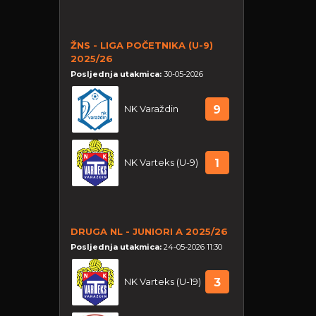
ŽNS - LIGA POČETNIKA (U-9)
2025/26
Posljednja utakmica:
30-05-2026
NK Varaždin
9
NK Varteks (U-9)
1
DRUGA NL - JUNIORI A 2025/26
Posljednja utakmica:
24-05-2026 11:30
NK Varteks (U-19)
3