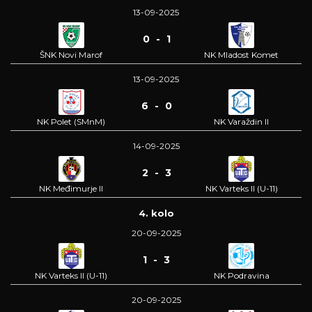
13-09-2025
0 - 1
ŠNK Novi Marof
NK Mladost Komet
13-09-2025
6 - 0
NK Polet (SMnM)
NK Varaždin II
14-09-2025
2 - 3
NK Međimurje II
NK Varteks II (U-11)
4. kolo
20-09-2025
1 - 3
NK Varteks II (U-11)
NK Podravina
20-09-2025