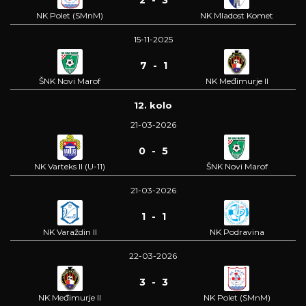
NK Polet (SMnM)
NK Mladost Komet
15-11-2025
7 - 1
ŠNK Novi Marof
NK Međimurje II
12. kolo
21-03-2026
0 - 5
NK Varteks II (U-11)
ŠNK Novi Marof
21-03-2026
1 - 1
NK Varaždin II
NK Podravina
22-03-2026
3 - 3
NK Međimurje II
NK Polet (SMnM)