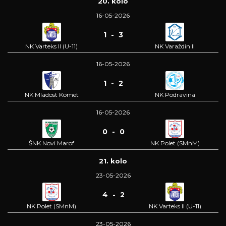
20. kolo
16-05-2026
1 - 3
NK Varteks II (U-11)
NK Varaždin II
16-05-2026
1 - 2
NK Mladost Komet
NK Podravina
16-05-2026
0 - 0
ŠNK Novi Marof
NK Polet (SMnM)
21. kolo
23-05-2026
4 - 2
NK Polet (SMnM)
NK Varteks II (U-11)
23-05-2026