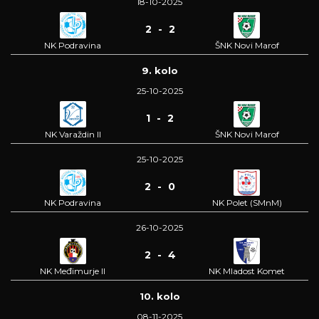
18-10-2025
2 - 2
NK Podravina
ŠNK Novi Marof
9. kolo
25-10-2025
1 - 2
NK Varaždin II
ŠNK Novi Marof
25-10-2025
2 - 0
NK Podravina
NK Polet (SMnM)
26-10-2025
2 - 4
NK Međimurje II
NK Mladost Komet
10. kolo
08-11-2025