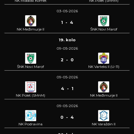
NK Mladost Komet
NK Polet (SMnM)
03-05-2026
1 - 4
NK Međimurje II
ŠNK Novi Marof
19. kolo
09-05-2026
2 - 0
ŠNK Novi Marof
NK Varteks II (U-11)
09-05-2026
4 - 1
NK Polet (SMnM)
NK Međimurje II
09-05-2026
0 - 4
NK Podravina
NK Varaždin II