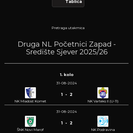
Tablica
Pretraga utakmica
Druga NL Početnici Zapad -
Središte Sjever 2025/26
1. kolo
31-08-2024
1 - 2
NK Mladost Komet
NK Varteks II (U-11)
31-08-2024
1 - 2
ŠNK Novi Marof
NK Podravina