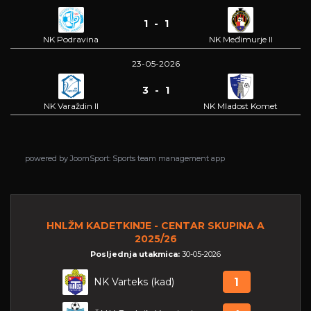
1 - 1
NK Podravina
NK Međimurje II
23-05-2026
3 - 1
NK Varaždin II
NK Mladost Komet
powered by
powered by
JoomSport: Sports team management app
JoomSport: Sports team management app
HNLŽM KADETKINJE - CENTAR SKUPINA A
2025/26
Posljednja utakmica:
30-05-2026
NK Varteks (kad)
1