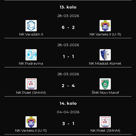
13. kolo
28-03-2026
6 - 2
NK Varaždin II
NK Varteks II (U-11)
28-03-2026
1 - 1
NK Podravina
NK Mladost Komet
28-03-2026
2 - 4
NK Polet (SMnM)
ŠNK Novi Marof
14. kolo
04-04-2026
3 - 1
NK Varteks II (U-11)
NK Polet (SMnM)