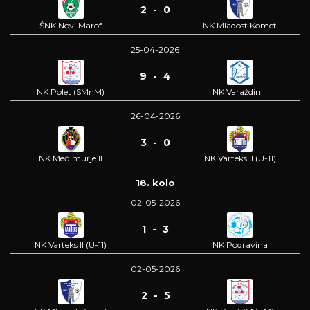
2 - 0
ŠNK Novi Marof
NK Mladost Komet
25-04-2026
9 - 4
NK Polet (SMnM)
NK Varaždin II
26-04-2026
3 - 0
NK Međimurje II
NK Varteks II (U-11)
18. kolo
02-05-2026
1 - 3
NK Varteks II (U-11)
NK Podravina
02-05-2026
2 - 5