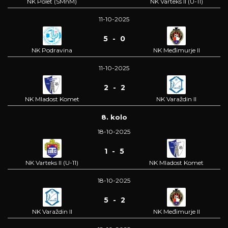
NK Polet (SMnM)
NK Varteks II (U-11)
11-10-2025
5 - 0
NK Podravina
NK Međimurje II
11-10-2025
2 - 2
NK Mladost Komet
NK Varaždin II
8. kolo
18-10-2025
1 - 5
NK Varteks II (U-11)
NK Mladost Komet
18-10-2025
5 - 2
NK Varaždin II
NK Međimurje II