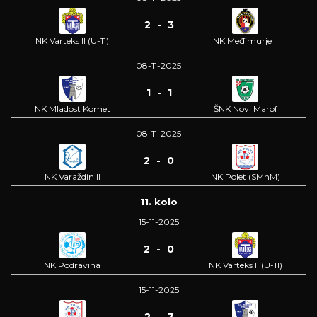
2 - 3
NK Varteks II (U-11)
NK Međimurje II
08-11-2025
1 - 1
NK Mladost Komet
ŠNK Novi Marof
08-11-2025
2 - 0
NK Varaždin II
NK Polet (SMnM)
11. kolo
15-11-2025
2 - 0
NK Podravina
NK Varteks II (U-11)
15-11-2025
2 - 3