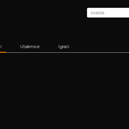
2025/26
d
Utakmice
Igrači