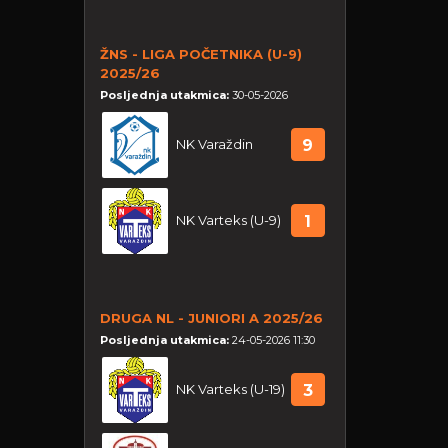
ŽNS - LIGA POČETNIKA (U-9)
2025/26
Posljednja utakmica:
30-05-2026
NK Varaždin
9
NK Varteks (U-9)
1
DRUGA NL - JUNIORI A 2025/26
Posljednja utakmica:
24-05-2026 11:30
NK Varteks (U-19)
3