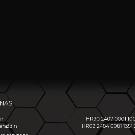
 NAS
in
HR90 2407 0001 10
araždin
HR02 2484 0081 1351