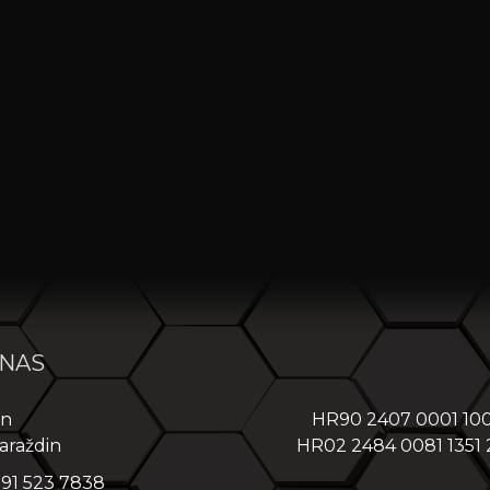
 NAS
in
HR90 2407 0001 10
araždin
HR02 2484 0081 1351
 91 523 7838