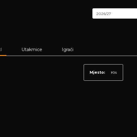
2026/27
d
Utakmice
Igrači
Mjesto:
Klis