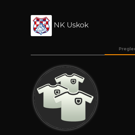
NK Uskok
Pregle