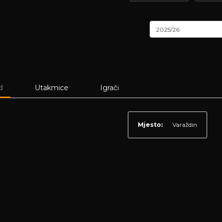
2025/26
d
Utakmice
Igrači
Mjesto:
Varaždin