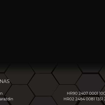
 NAS
in
HR90 2407 0001 10
araždin
HR02 2484 0081 1351