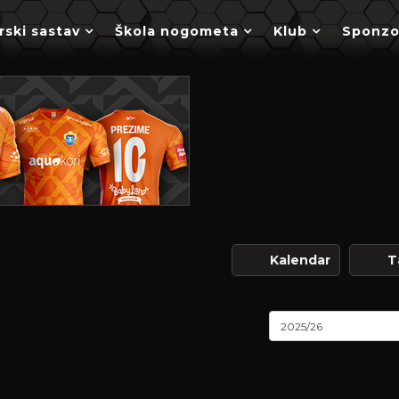
rski sastav
Škola nogometa
Klub
Sponzo
Kalendar
T
2025/26
l