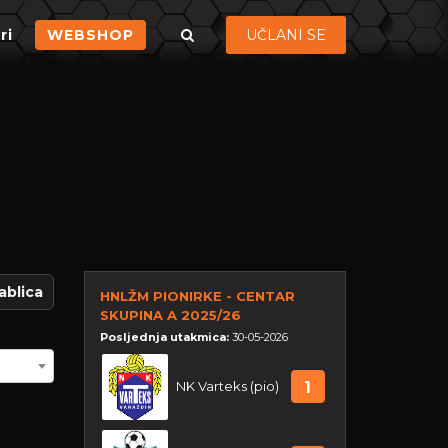
ri
WEBSHOP
UČLANI SE
ablica
HNLŽM PIONIRKE - CENTAR
SKUPINA A 2025/26
Posljednja utakmica:
30-05-2026
NK Varteks (pio)
1