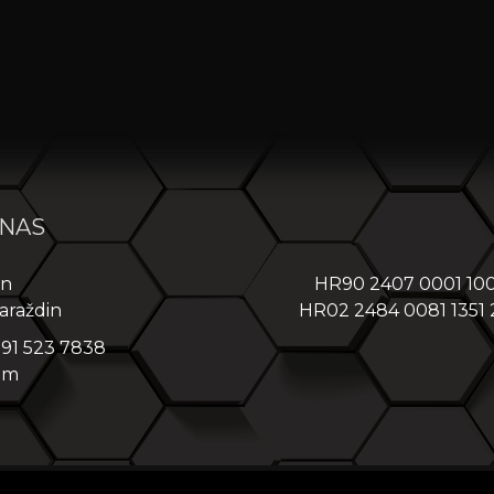
 NAS
in
HR90 2407 0001 10
araždin
HR02 2484 0081 1351
 91 523 7838
om