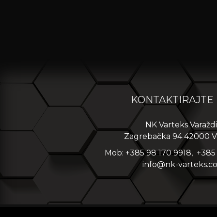
KONTAKTIRAJTE
NK Varteks Varažd
Zagrebačka 94 42000 V
Mob: +385 98 170 9918, +385
info@nk-varteks.c