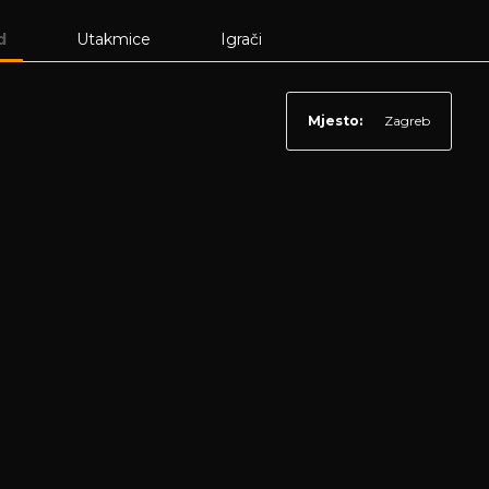
d
Utakmice
Igrači
Mjesto:
Zagreb