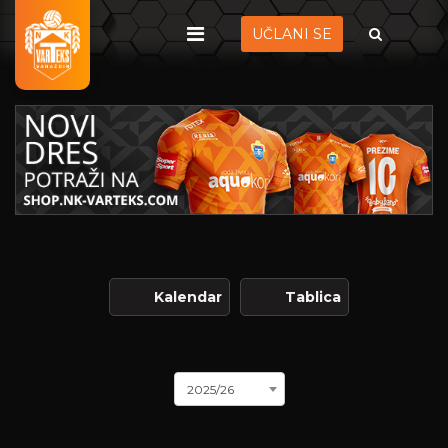
UČLANI SE
Kalendar
Tablica
2025/26