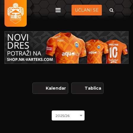
UČLANI SE
Kalendar
Tablica
2025/26