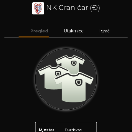
NK Graničar (Đ)
Pregled
Utakmice
Igrači
Mjesto:
Đurđevac