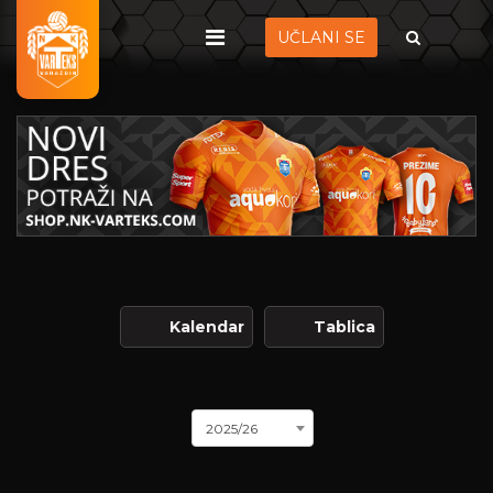
UČLANI SE
Kalendar
Tablica
2025/26