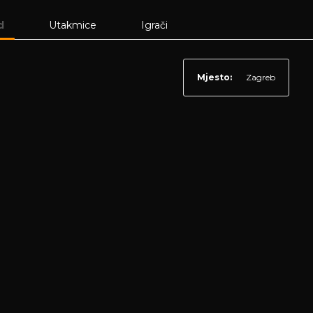
d
Utakmice
Igrači
Mjesto:
Zagreb