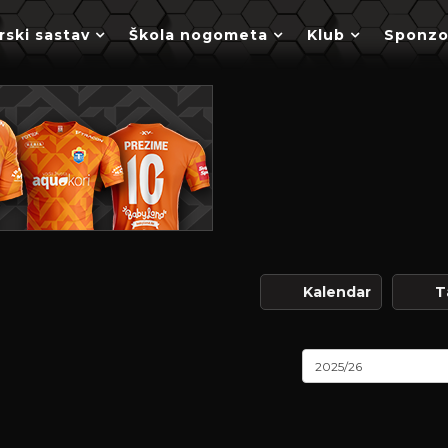
rski sastav
Škola nogometa
Klub
Sponzo
Kalendar
T
2025/26