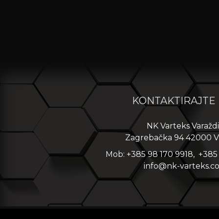
KONTAKTIRAJTE
NK Varteks Varažd
Zagrebačka 94 42000 V
Mob: +385 98 170 9918, +385
info@nk-varteks.c