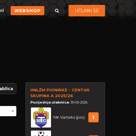
ri
WEBSHOP
UČLANI SE
ablica
HNLŽM PIONIRKE - CENTAR
SKUPINA A 2025/26
Posljednja utakmica:
30-05-2026
NK Varteks (pio)
1