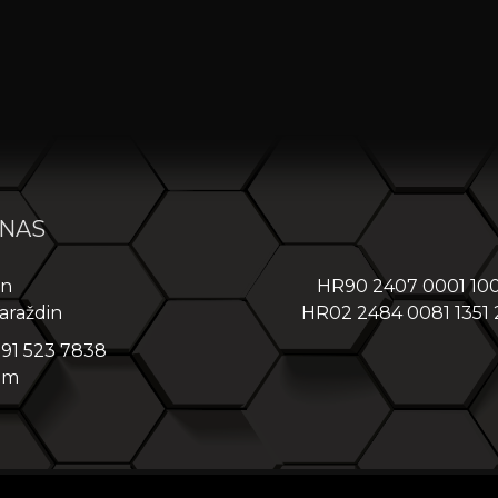
 NAS
in
HR90 2407 0001 10
araždin
HR02 2484 0081 1351
 91 523 7838
om