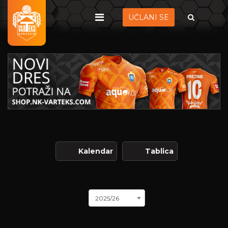
UČLANI SE
Kalendar
Tablica
2025/26