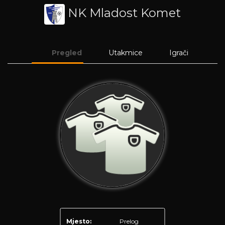
NK Mladost Komet
Pregled
Utakmice
Igrači
Mjesto:
Prelog