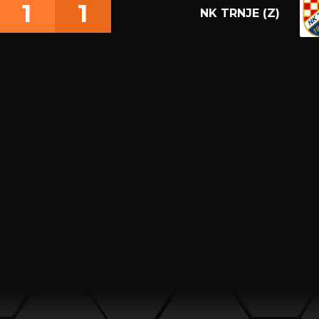
1
1
NK TRNJE (Z)