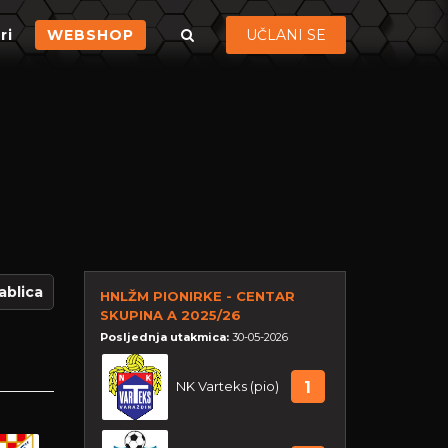
ri
WEBSHOP
UČLANI SE
ablica
HNLŽM PIONIRKE - CENTAR
SKUPINA A 2025/26
Posljednja utakmica:
30-05-2026
NK Varteks (pio)
1