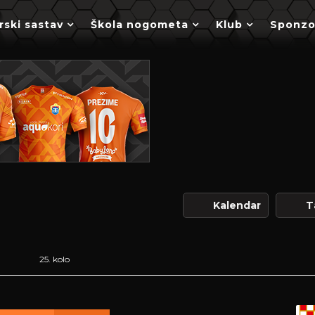
rski sastav
Škola nogometa
Klub
Sponzo
Kalendar
T
25. kolo