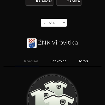
Kalendar
Tablica
2025/26
ŽNK Virovitica
Pregled
Utakmice
Igrači