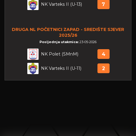
NK Varteks II (U-13)
7
DRUGA NL POČETNICI ZAPAD - SREDIŠTE SJEVER
2025/26
Posljednja utakmica:
23-05-2026
NK Polet (SMnM)
4
NK Varteks II (U-11)
2