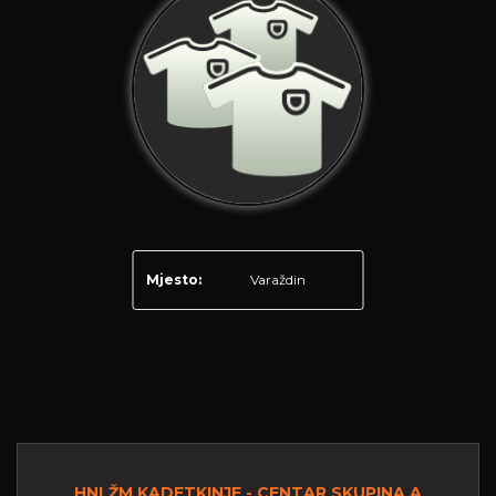
Mjesto:
Varaždin
HNLŽM KADETKINJE - CENTAR SKUPINA A