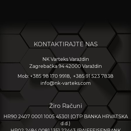
KONTAKTIRAJTE NAS
NK Varteks Varaždin
Zagrebačka 94 42000 Varaždin
Mob: +385 98 170 9918, +385 91 523 7838
info@nk-varteks.com
Žiro Računi
HR90 2407 0001 1005 45301 (OTP BANKA HRVATSKA
d.d.)
HR02 2484 0081 1351 22443 (RAIFFEISENBANK