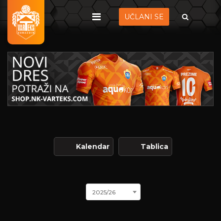
UČLANI SE
Kalendar
Tablica
2025/26